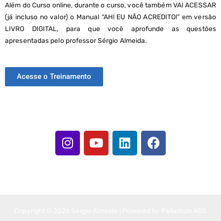
Além do Curso online, durante o curso, você também VAI ACESSAR
(já incluso no valor) o Manual “AH! EU NÃO ACREDITO!” em versão
LIVRO DIGITAL, para que você aprofunde as questões
apresentadas pelo professor Sérgio Almeida.
Acesse o Treinamento
I
Y
L
F
n
o
i
a
s
u
n
c
t
t
k
e
a
u
e
b
g
b
d
o
r
e
i
o
Copyright © 2026 Sérgio Almeida | Powered by Palladium ADS